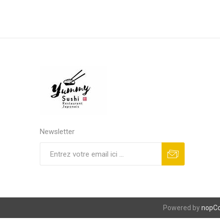
Newsletter
S'abonner
Se désinscrire
Powered by
nopC