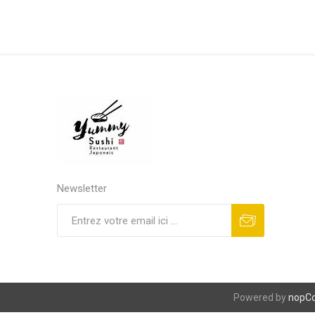
Newsletter
S'abonner
Se désinscrire
Powered by
nopC