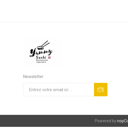
Newsletter
S'abonner
Se désinscrire
Powered by
nopC