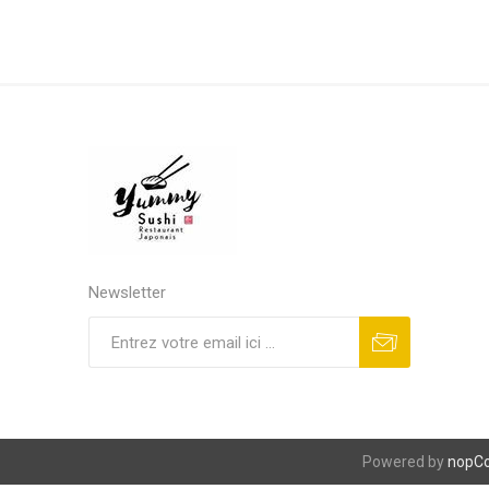
Newsletter
S'abonner
Se désinscrire
Powered by
nopC