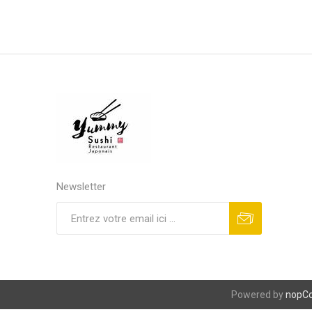
Newsletter
S'abonner
Se désinscrire
Powered by
nopC