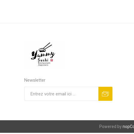
Newsletter
S'abonner
Se désinscrire
Powered by
nopC